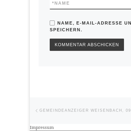
*
NAME
NAME, E-MAIL-ADRESSE U
SPEICHERN.
Beitragsnavigation
Vorheriger Beitrag
GEMEINDEANZEIGER WEISENBACH, 09.
Impressum