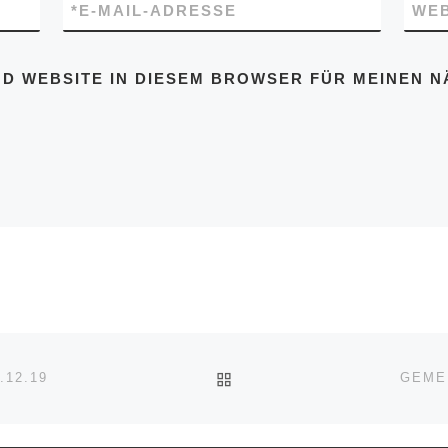
*
E-MAIL-ADRESSE
WEB
ND WEBSITE IN DIESEM BROWSER FÜR MEINEN
ZURÜCK ZUR BEITRAGSL
12.19
GEME