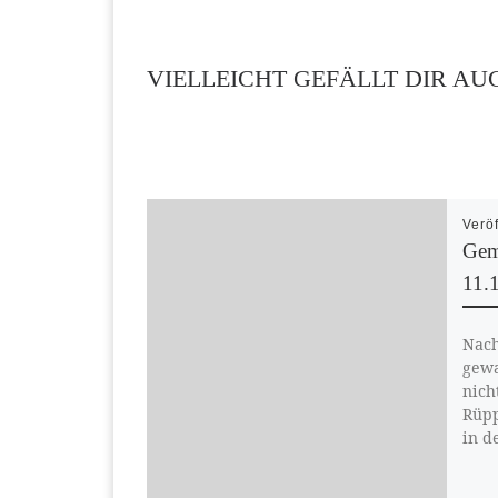
VIELLEICHT GEFÄLLT DIR AU
Verö
Gem
11.
Nach
gewa
nich
Rüpp
in d